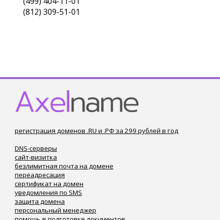
(499) 404-11-01
(812) 309-51-01
регистрация доменов .RU и .РФ за 299 рублей в год
DNS-серверы
сайт-визитка
безлимитная почта на домене
переадресация
сертификат на домен
уведомления по SMS
защита домена
персональный менеджер
помощь в подготовке документов