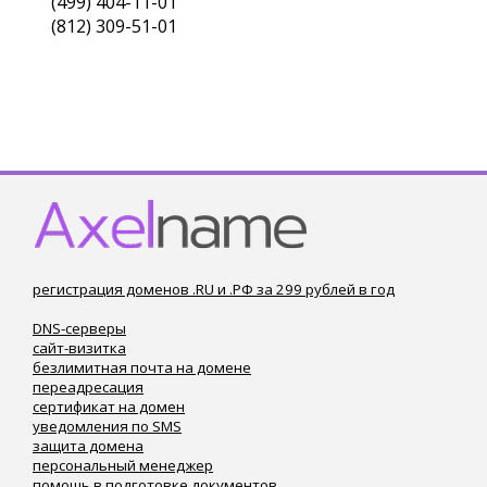
(499) 404-11-01
(812) 309-51-01
регистрация доменов .RU и .РФ за 299 рублей в год
DNS-серверы
сайт-визитка
безлимитная почта на домене
переадресация
сертификат на домен
уведомления по SMS
защита домена
персональный менеджер
помощь в подготовке документов